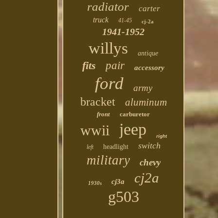
radiator
carter
truck
41-45
cj-2a
1941-1952
willys
antique
fits
pair
accessory
ford
army
bracket
aluminum
front
carburetor
jeep
wwii
right
switch
headlight
left
military
chevy
cj2a
cj3a
1930s
g503