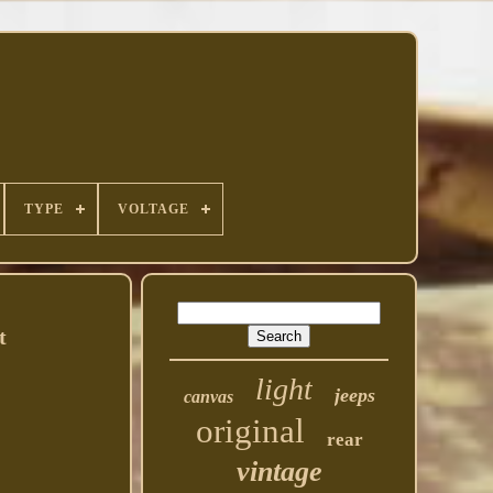
TYPE
VOLTAGE
t
light
jeeps
canvas
original
rear
vintage