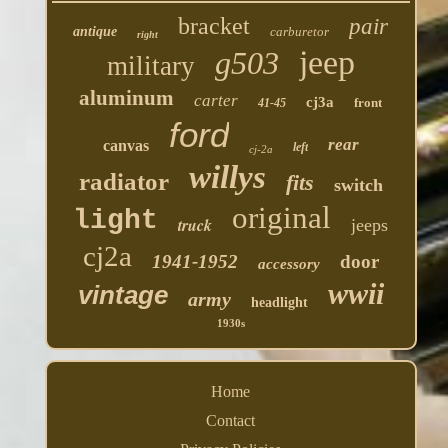
bracket
pair
antique
carburetor
right
jeep
g503
military
aluminum
carter
cj3a
front
41-45
ford
rear
canvas
left
cj-2a
willys
radiator
fits
switch
original
light
truck
jeeps
cj2a
1941-1952
door
accessory
wwii
vintage
army
headlight
1930s
Home
Contact