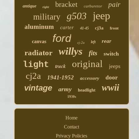
bracket
pair
antique
carburetor
right
jeep
g503
military
aluminum
carter
cj3a
front
41-45
ford
rear
canvas
left
cj-2a
willys
radiator
fits
switch
original
light
truck
jeeps
cj2a
1941-1952
door
accessory
wwii
vintage
army
headlight
1930s
Home
Contact
Privacy Policies