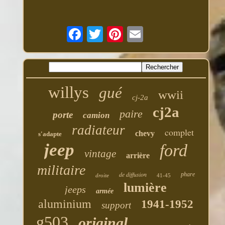
willys
gué
wwii
cj-2a
cj2a
paire
porte
camion
radiateur
complet
chevy
s'adapte
jeep
ford
vintage
arrière
militaire
de diffusion
phare
droite
41-45
lumière
jeeps
armée
aluminium
1941-1952
support
g503
original