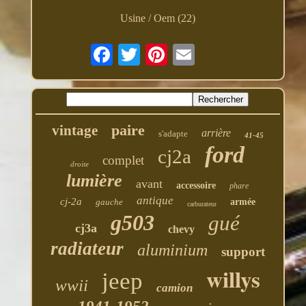
Usine / Oem (22)
paire
vintage
arrière
s'adapte
41-45
ford
cj2a
complet
droite
lumière
avant
accessoire
phare
antique
cj-2a
gauche
armée
carburateur
g503
gué
cj3a
chevy
radiateur
aluminium
support
willys
jeep
wwii
camion