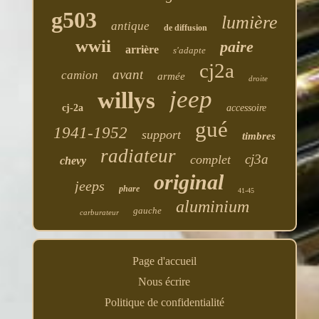
g503
lumière
antique
de diffusion
wwii
paire
arrière
s'adapte
cj2a
avant
camion
armée
droite
jeep
willys
cj-2a
accessoire
gué
1941-1952
support
timbres
radiateur
cj3a
complet
chevy
original
jeeps
phare
41-45
aluminium
gauche
carburateur
Page d'accueil
Nous écrire
Politique de confidentialité