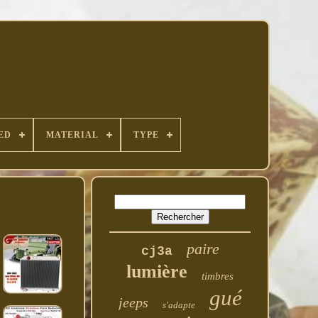
ED
MATERIAL
TYPE
paire
cj3a
lumière
timbres
gué
jeeps
s'adapte