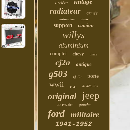
vintage
arrière
radiateur
armée
carburateur
droite
support
camion
willys
aluminium
complet
chevy
phare
cj2a
antique
g503
porte
cj-2a
wwii
de diffusion
41-45
jeep
original
accessoire
gauche
ford
militaire
1941-1952