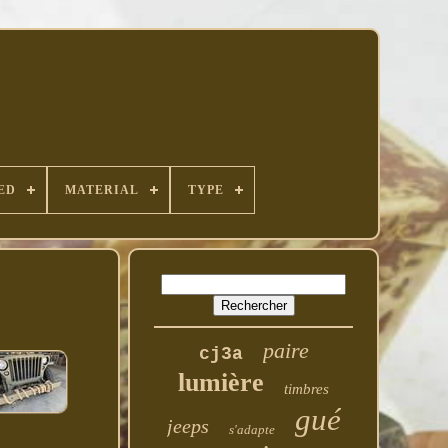
ED
MATERIAL
TYPE
paire
cj3a
lumière
timbres
gué
jeeps
s'adapte