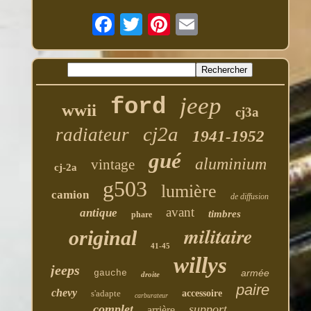
jeep
ford
wwii
cj3a
cj2a
radiateur
1941-1952
gué
aluminium
vintage
cj-2a
g503
lumière
camion
de diffusion
avant
antique
timbres
phare
militaire
original
41-45
willys
jeeps
armée
gauche
droite
paire
chevy
s'adapte
accessoire
carburateur
complet
support
arrière