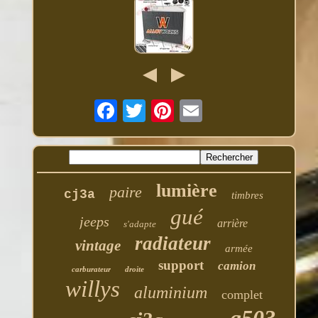
lumière
paire
cj3a
timbres
gué
jeeps
arrière
s'adapte
radiateur
vintage
armée
support
camion
carburateur
droite
willys
aluminium
complet
g503