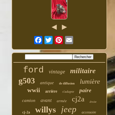
ford
militaire
vintage
g503
lumière
antique
de diffusion
wwii
paire
arrière
s'adapte
cj2a
avant
camion
armée
droite
jeep
willys
cj-2a
accessoire