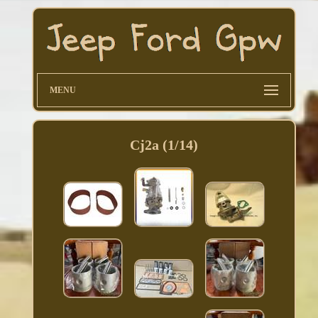
MENU
Cj2a (1/14)