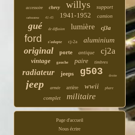
willys
support
chevy
accessoire
1941-1952
camion
41-45
carburateur
gué
lumière
cj3a
de diffusion
ford
aluminium
cj-2a
s'adapte
original
cj2a
porte
antique
paire
vintage
timbres
gauche
g503
radiateur
jeeps
droite
jeep
wwii
arrière
armée
phare
militaire
complet
Page d'accueil
Nous écrire