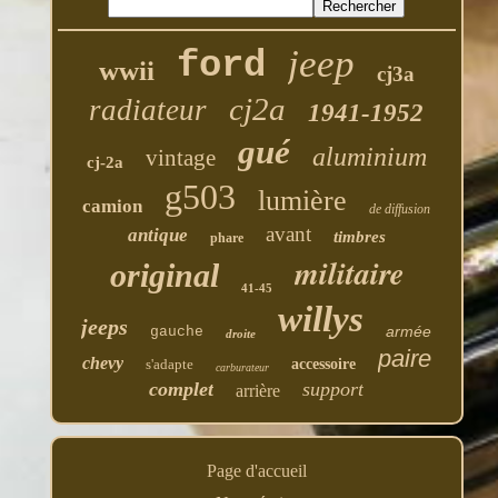
jeep
ford
wwii
cj3a
cj2a
radiateur
1941-1952
gué
aluminium
vintage
cj-2a
g503
lumière
camion
de diffusion
avant
antique
timbres
phare
militaire
original
41-45
willys
jeeps
armée
gauche
droite
paire
chevy
s'adapte
accessoire
carburateur
complet
support
arrière
Page d'accueil