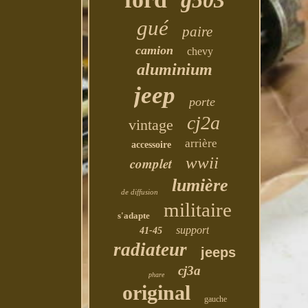
g503
gué
paire
camion
chevy
aluminium
jeep
porte
cj2a
vintage
arrière
accessoire
wwii
complet
lumière
de diffusion
militaire
s'adapte
support
41-45
radiateur
jeeps
cj3a
phare
original
gauche