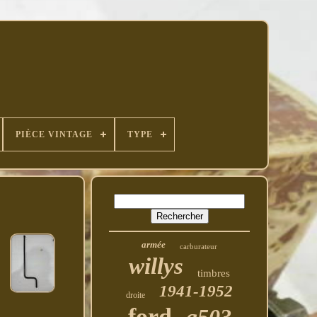
PIÈCE VINTAGE
TYPE
armée
carburateur
willys
timbres
1941-1952
droite
ford