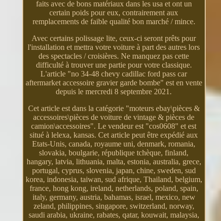
faits avec de bons matériaux dans les usa et ont un
certain poids pour eux, contrairement aux
remplacements de faible qualité bon marché / mince.
Avec certains polissage lite, ceux-ci seront prêts pour
l'installation et mettra votre voiture à part des autres lors
des spectacles / croisières. Ne manquez pas cette
difficulté à trouver une partie pour votre classique.
L'article "no 34-48 chevy cadillac ford pass car
aftermarket accessoire gravier garde bombe" est en vente
depuis le mercredi 8 septembre 2021.
Cet article est dans la catégorie "moteurs ebay\pièces &
accessoires\pièces de voiture de vintage & pièces de
camion\accessoires". Le vendeur est "cos0608" et est
situé à lelexa, kansas. Cet article peut être expédié aux
Etats-Unis, canada, royaume uni, denmark, romania,
slovakia, boulgarie, république tchèque, finland,
hangary, latvia, lithuania, malta, estonia, australia, grece,
portugal, cyprus, slovenia, japan, chine, sweden, sud
korea, indonesia, taiwan, sud afrique, Thailand, belgium,
france, hong kong, ireland, netherlands, poland, spain,
italy, germany, austria, bahamas, israel, mexico, new
zeland, philippines, singapore, switzerland, norway,
saudi arabia, ukraine, rabates, qatar, kouwait, malaysia,