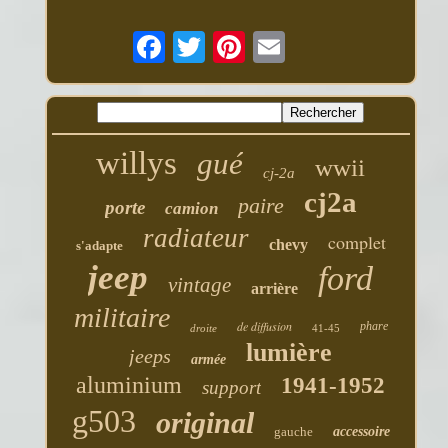
willys
gué
wwii
cj-2a
cj2a
paire
porte
camion
radiateur
complet
chevy
s'adapte
jeep
ford
vintage
arrière
militaire
de diffusion
phare
droite
41-45
lumière
jeeps
armée
aluminium
1941-1952
support
g503
original
gauche
accessoire