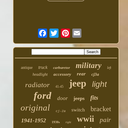
military
truck
antique
carburetor
left
rear
accessory
cj3a
headlight
jeep
light
radiator
41-45
ford
fits
door
jeeps
original
bracket
switch
cj-2a
wwii
pair
1941-1952
1930s
right