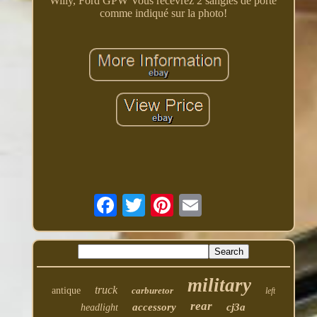
Willy, Ford GPW Vous recevrez 2 sangles de porte
comme indiqué sur la photo!
military
truck
antique
carburetor
left
rear
accessory
cj3a
headlight