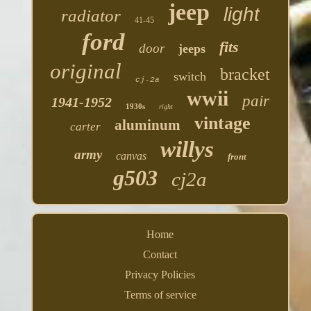
jeep
light
radiator
41-45
ford
fits
door
jeeps
original
bracket
switch
cj-2a
wwii
pair
1941-1952
1930s
right
vintage
aluminum
carter
willys
army
canvas
front
g503
cj2a
Home
Contact
Privacy Policies
Terms of service